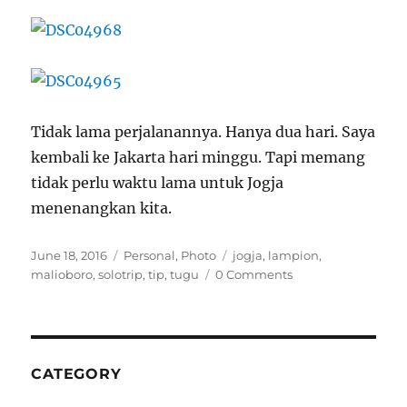
Tidak lama perjalanannya. Hanya dua hari. Saya
kembali ke Jakarta hari minggu. Tapi memang
tidak perlu waktu lama untuk Jogja
menenangkan kita.
Posted
Categories
Tags
June 18, 2016
Personal
,
Photo
jogja
,
lampion
,
on
malioboro
,
solotrip
,
tip
,
tugu
0 Comments
CATEGORY