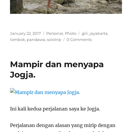
Posted
Categories
Tags
January 22, 2017
Personal
,
Photo
gili
,
jayakarta
,
on
lombok
,
pandawa
,
solotrip
0 Comments
Mampir dan menyapa
Jogja.
Ini kali kedua perjalanan saya ke Jogja.
Perjalanan dengan alasan yang mirip dengan