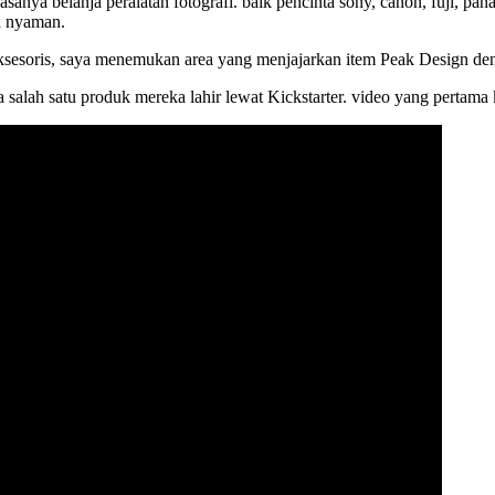
nya belanja peralatan fotografi. baik pencinta sony, canon, fuji, panas
h nyaman.
a aksesoris, saya menemukan area yang menjajarkan item Peak Design de
 salah satu produk mereka lahir lewat Kickstarter. video yang pertama k