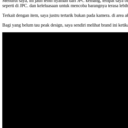
Menurut saya, ini jauh lebih nyaman dari JPC kemang, tempat saya biasa
seperti di JPC. dan keleluasaan untuk mencoba barangnya terasa lebi
Terkait dengan item, saya justru tertarik bukan pada kamera. di are
Bagi yang belum tau peak design, saya sendiri melihat brand ini ketika