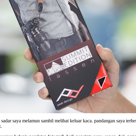
a sadar saya melamun sambil melihat keluar kaca. pandangan saya terh
.