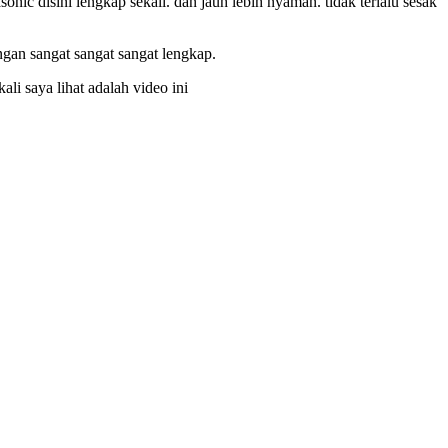
onic disini lengkap sekali. dan jauh lebih nyaman. tidak terlalu sesak
ngan sangat sangat sangat lengkap.
ali saya lihat adalah video ini