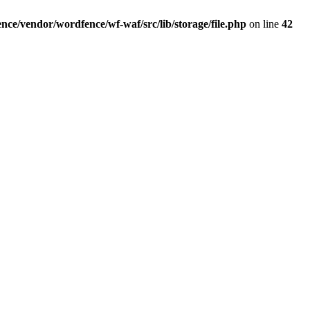
ce/vendor/wordfence/wf-waf/src/lib/storage/file.php
on line
42