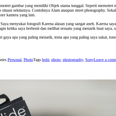
emotret gambar yang memiliki Objek utama tunggal. Seperti memotret m
ituasi sekitarnya. Contohnya Alam ataupun street photography. Sekali
ter kamera yang lain.
. Saya menyukai fotografi Karena alasan yang sangat aneh. Karena saya
in ketika saya berhenti dan melihat sesuatu yang menarik buat saya,
ri gaya apa yang paling menarik, tema apa yang paling saya sukai, tone
ories
Personal
,
Photo
Tags
hobi
,
photo
,
photography
,
Sony
Leave a com