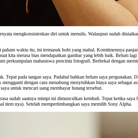
rnyata mengkonsistenkan diri untuk menulis. Walaupun sudah diniatkan s
gat paham waktu itu, ini termasuk hobi yang mahal. Komitmennya panjang
kita merasa bias mendapatkan gambar yang lebih baik. Belum lagi imp
emacam perkumpulan mahasiswa pencinta fotografi. Berbekal dengan mem
usak. Tepat pada tangan saya. Padahal bahkan belum saya pergunakan
k mengganti dengan cara menabung menyisihkan biaya saya sebagai asist
u saya untuk mencari uang membayar hutang tersebut.
erasa sudah saatnya mimpi ini dimunculkan kembali. Tepat ketika saya
onal item nya). Setelah mempertimbangkan saya memilih Sony Alpha.