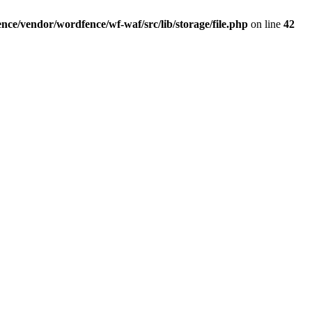
ce/vendor/wordfence/wf-waf/src/lib/storage/file.php
on line
42