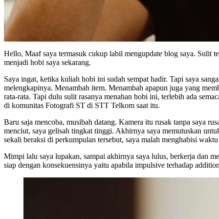
Hello, Maaf saya termasuk cukup labil mengupdate blog saya. Sulit te
menjadi hobi saya sekarang.
Saya ingat, ketika kuliah hobi ini sudah sempat hadir. Tapi saya san
melengkapinya. Menambah item. Menambah apapun juga yang membuat 
rata-rata. Tapi dulu sulit rasanya menahan hobi ini, terlebih ada s
di komunitas Fotografi ST di STT Telkom saat itu.
Baru saja mencoba, musibah datang. Kamera itu rusak tanpa saya r
menciut, saya gelisah tingkat tinggi. Akhirnya saya memutuskan untu
sekali beraksi di perkumpulan tersebut, saya malah menghabisi wakt
Mimpi lalu saya lupakan, sampai akhirnya saya lulus, berkerja dan m
siap dengan konsekuensinya yaitu apabila impulsive terhadap additi