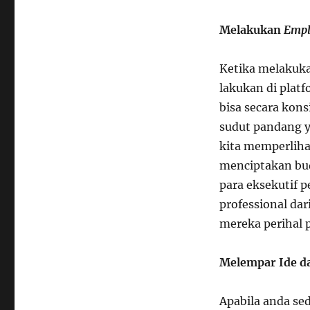
Melakukan
Empl
Ketika melakuk
lakukan di plat
bisa secara kon
sudut pandang y
kita memperlihat
menciptakan bud
para eksekutif 
professional da
mereka perihal 
Melempar Ide da
Apabila anda sed