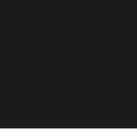
 No space left on device in
/var/www/arioadimas.com/wp
rmation_schema.(temporary)' (Errcode: 28 "No space left
rmation_schema.(temporary)' (Errcode: 28 "No space left
rmation_schema.(temporary)' (Errcode: 28 "No space left
rmation_schema.(temporary)' (Errcode: 28 "No space left