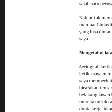
salah satu perus
Nah untuk memb
manfaat Linkedi
yang bisa diman
saya.
Mengetahui lata
Seringkali keti
ketika saya mer
saya memperhati
bicarakan tentan
belakang lawan b
mereka untuk ta
dunia kerja. Ak