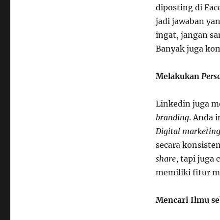
diposting di Fac
jadi jawaban yan
ingat, jangan s
Banyak juga ko
Melakukan
Pers
Linkedin juga m
branding
. Anda 
Digital marketin
secara konsiste
share
, tapi juga
memiliki fitur 
Mencari Ilmu s