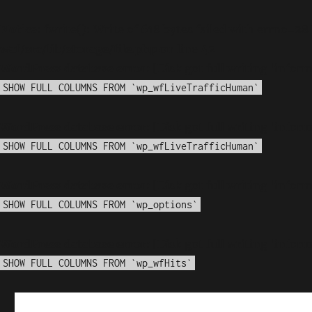
Notice
: fwrite(): Write of 618 bytes failed with errno=28
waf/src/lib/storage/file.php
on line
42
WordPress database error:
[Disk got full writing 'info
SHOW FULL COLUMNS FROM `wp_wfLiveTrafficHuman`
WordPress database error:
[Disk got full writing 'info
SHOW FULL COLUMNS FROM `wp_wfLiveTrafficHuman`
WordPress database error:
[Disk got full writing 'info
SHOW FULL COLUMNS FROM `wp_options`
WordPress database error:
[Disk got full writing 'info
SHOW FULL COLUMNS FROM `wp_wfHits`