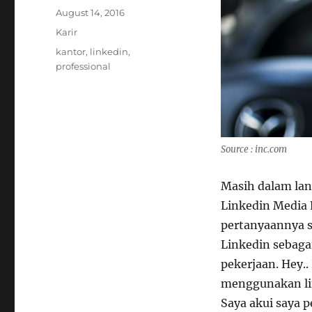
Posted
August 14, 2016
on
Categories
Karir
Tags
kantor
,
linkedin
,
professional
Source : inc.com
Masih dalam lan
Linkedin Media R
pertanyaannya 
Linkedin sebaga
pekerjaan. Hey.
menggunakan li
Saya akui saya 