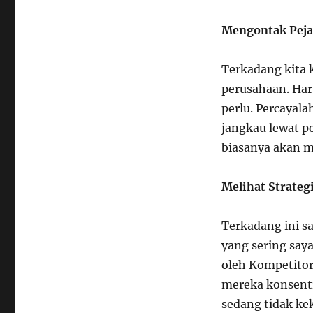
Mengontak Peja
Terkadang kita 
perusahaan. Har
perlu. Percayal
jangkau lewat p
biasanya akan m
Melihat Strateg
Terkadang ini sa
yang sering say
oleh Kompetito
mereka konsentra
sedang tidak ke