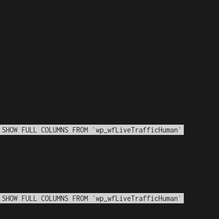
Notice
: fwrite(): Write of 618 bytes failed with errno=28
No space left on device in
/var/www/arioadimas.com/wp-
content/plugins/wordfence/vendor/wordfence/wf-
waf/src/lib/storage/file.php
on line
42
WordPress database error:
[Disk got full writing
'information_schema.(temporary)' (Errcode: 28 "No
space left on device")]
SHOW FULL COLUMNS FROM `wp_wfLiveTrafficHuman`
WordPress database error:
[Disk got full writing
'information_schema.(temporary)' (Errcode: 28 "No
space left on device")]
SHOW FULL COLUMNS FROM `wp_wfLiveTrafficHuman`