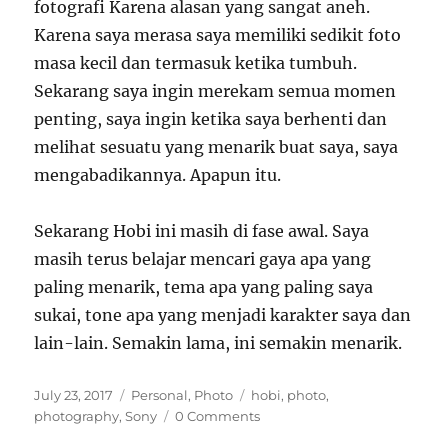
fotografi Karena alasan yang sangat aneh.
Karena saya merasa saya memiliki sedikit foto
masa kecil dan termasuk ketika tumbuh.
Sekarang saya ingin merekam semua momen
penting, saya ingin ketika saya berhenti dan
melihat sesuatu yang menarik buat saya, saya
mengabadikannya. Apapun itu.
Sekarang Hobi ini masih di fase awal. Saya
masih terus belajar mencari gaya apa yang
paling menarik, tema apa yang paling saya
sukai, tone apa yang menjadi karakter saya dan
lain-lain. Semakin lama, ini semakin menarik.
Posted
Categories
Tags
July 23, 2017
Personal
,
Photo
hobi
,
photo
,
on
photography
,
Sony
0 Comments