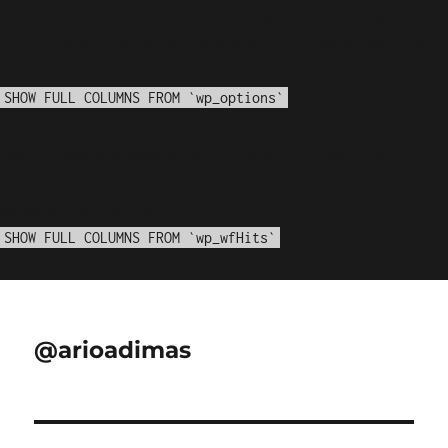
WordPress database error:
[Disk got full writing
'information_schema.(temporary)' (Errcode: 28 "No
space left on device")]
SHOW FULL COLUMNS FROM `wp_options`
WordPress database error:
[Disk got full writing
'information_schema.(temporary)' (Errcode: 28 "No
space left on device")]
SHOW FULL COLUMNS FROM `wp_wfHits`
@arioadimas