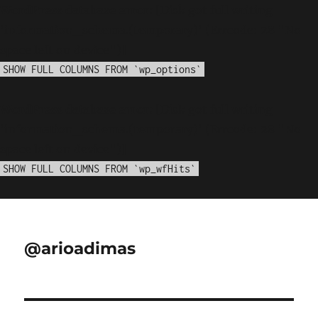
WordPress database error:
[Disk got full writing
'information_schema.(temporary)' (Errcode: 28 "No
space left on device")]
SHOW FULL COLUMNS FROM `wp_options`
WordPress database error:
[Disk got full writing
'information_schema.(temporary)' (Errcode: 28 "No
space left on device")]
SHOW FULL COLUMNS FROM `wp_wfHits`
@arioadimas