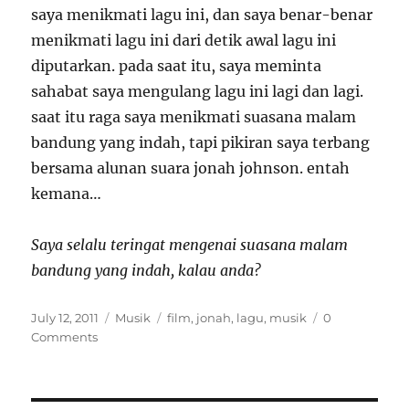
saya menikmati lagu ini, dan saya benar-benar
menikmati lagu ini dari detik awal lagu ini
diputarkan. pada saat itu, saya meminta
sahabat saya mengulang lagu ini lagi dan lagi.
saat itu raga saya menikmati suasana malam
bandung yang indah, tapi pikiran saya terbang
bersama alunan suara jonah johnson. entah
kemana…
Saya selalu teringat mengenai suasana malam
bandung yang indah, kalau anda?
Posted
Categories
Tags
July 12, 2011
Musik
film
,
jonah
,
lagu
,
musik
0
on
Comments