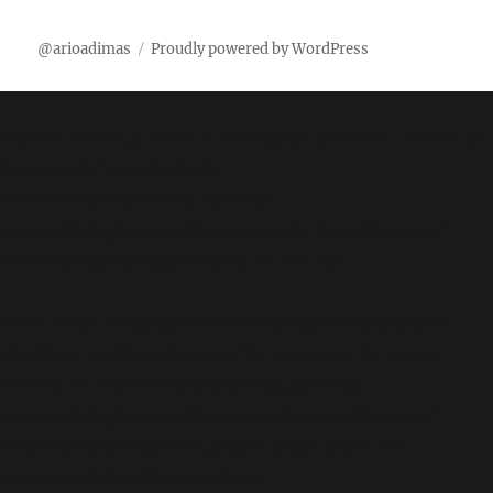
@arioadimas
Proudly powered by WordPress
Notice
: fwrite(): Write of 618 bytes failed with errno=28
No space left on device in
/var/www/arioadimas.com/wp-
content/plugins/wordfence/vendor/wordfence/wf-
waf/src/lib/storage/file.php
on line
42
Fatal error
: Uncaught wfWAFStorageFileException:
Unable to verify temporary file contents for atomic
writing. in /var/www/arioadimas.com/wp-
content/plugins/wordfence/vendor/wordfence/wf-
waf/src/lib/storage/file.php:51 Stack trace: #0
/var/www/arioadimas.com/wp-