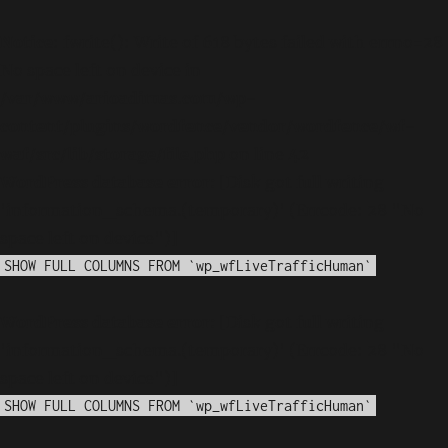
Notice
: fwrite(): Write of 618 bytes failed with errno=28
No space left on device in
/var/www/arioadimas.com/wp-
content/plugins/wordfence/vendor/wordfence/wf-
waf/src/lib/storage/file.php
on line
42
WordPress database error:
[Disk got full writing
'information_schema.(temporary)' (Errcode: 28 "No
space left on device")]
SHOW FULL COLUMNS FROM `wp_wfLiveTrafficHuman`
WordPress database error:
[Disk got full writing
'information_schema.(temporary)' (Errcode: 28 "No
space left on device")]
SHOW FULL COLUMNS FROM `wp_wfLiveTrafficHuman`