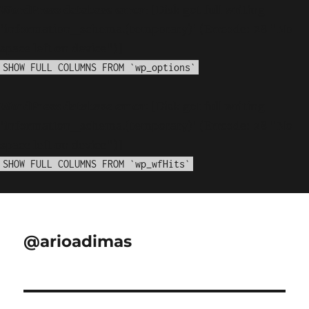
WordPress database error:
[Disk got full writing
'information_schema.(temporary)' (Errcode: 28 "No
space left on device")]
SHOW FULL COLUMNS FROM `wp_options`
WordPress database error:
[Disk got full writing
'information_schema.(temporary)' (Errcode: 28 "No
space left on device")]
SHOW FULL COLUMNS FROM `wp_wfHits`
@arioadimas