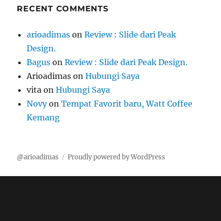
RECENT COMMENTS
arioadimas
on
Review : Slide dari Peak
Design.
Bagus
on
Review : Slide dari Peak Design.
Arioadimas
on
Hubungi Saya
vita
on
Hubungi Saya
Novy
on
Tempat Favorit baru, Watt Coffee
Kemang
@arioadimas
Proudly powered by WordPress
Notice
: fwrite(): Write of 618 bytes failed with errno=28
No space left on device in