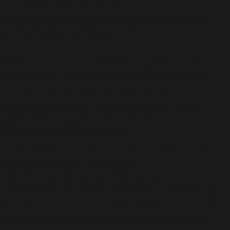
/var/www/arioadimas.com/wp-
content/plugins/wordfence/vendor/wordfence/wf-
waf/src/lib/storage/file.php
on line
42
Fatal error
: Uncaught wfWAFStorageFileException:
Unable to verify temporary file contents for atomic
writing. in /var/www/arioadimas.com/wp-
content/plugins/wordfence/vendor/wordfence/wf-
waf/src/lib/storage/file.php:51 Stack trace: #0
/var/www/arioadimas.com/wp-
content/plugins/wordfence/vendor/wordfence/wf-
waf/src/lib/storage/file.php(658):
wfWAFStorageFile::atomicFilePutContents() #1
[internal function]: wfWAFStorageFile->saveConfig()
#2 {main} thrown in
/var/www/arioadimas.com/wp-
content/plugins/wordfence/vendor/wordfence/wf-