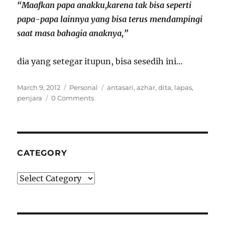
“Maafkan papa anakku,karena tak bisa seperti
papa-papa lainnya yang bisa terus mendampingi
saat masa bahagia anaknya,”
dia yang setegar itupun, bisa sesedih ini…
Posted
Categories
Tags
March 9, 2012
Personal
antasari
,
azhar
,
dita
,
lapas
,
on
penjara
0 Comments
CATEGORY
Category