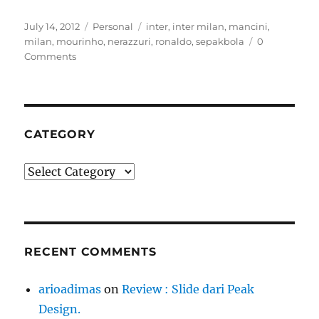
Posted
Categories
Tags
July 14, 2012
Personal
inter
,
inter milan
,
mancini
,
on
milan
,
mourinho
,
nerazzuri
,
ronaldo
,
sepakbola
0
Comments
CATEGORY
Category
RECENT COMMENTS
arioadimas
on
Review : Slide dari Peak
Design.