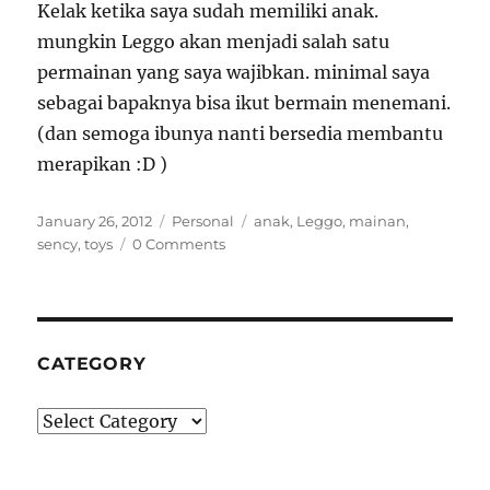
Kelak ketika saya sudah memiliki anak.
mungkin Leggo akan menjadi salah satu
permainan yang saya wajibkan. minimal saya
sebagai bapaknya bisa ikut bermain menemani.
(dan semoga ibunya nanti bersedia membantu
merapikan :D )
Posted
Categories
Tags
January 26, 2012
Personal
anak
,
Leggo
,
mainan
,
on
sency
,
toys
0 Comments
CATEGORY
Category