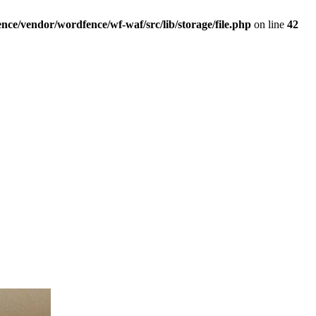
ce/vendor/wordfence/wf-waf/src/lib/storage/file.php
on line
42