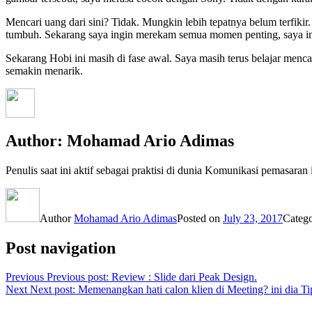
Mencari uang dari sini? Tidak. Mungkin lebih tepatnya belum terfikir
tumbuh. Sekarang saya ingin merekam semua momen penting, saya ing
Sekarang Hobi ini masih di fase awal. Saya masih terus belajar menca
semakin menarik.
Author:
Mohamad Ario Adimas
Penulis saat ini aktif sebagai praktisi di dunia Komunikasi pemasaran
Author
Mohamad Ario Adimas
Posted on
July 23, 2017
Categ
Post navigation
Previous
Previous post:
Review : Slide dari Peak Design.
Next
Next post:
Memenangkan hati calon klien di Meeting? ini dia Ti