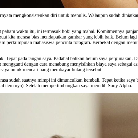
rnyata mengkonsistenkan diri untuk menulis. Walaupun sudah diniatkan s
gat paham waktu itu, ini termasuk hobi yang mahal. Komitmennya panjang
kita merasa bias mendapatkan gambar yang lebih baik. Belum lagi imp
emacam perkumpulan mahasiswa pencinta fotografi. Berbekal dengan mem
usak. Tepat pada tangan saya. Padahal bahkan belum saya pergunakan
k mengganti dengan cara menabung menyisihkan biaya saya sebagai asist
u saya untuk mencari uang membayar hutang tersebut.
erasa sudah saatnya mimpi ini dimunculkan kembali. Tepat ketika saya
onal item nya). Setelah mempertimbangkan saya memilih Sony Alpha.