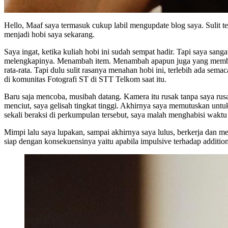
Hello, Maaf saya termasuk cukup labil mengupdate blog saya. Sulit te
menjadi hobi saya sekarang.
Saya ingat, ketika kuliah hobi ini sudah sempat hadir. Tapi saya san
melengkapinya. Menambah item. Menambah apapun juga yang membuat 
rata-rata. Tapi dulu sulit rasanya menahan hobi ini, terlebih ada s
di komunitas Fotografi ST di STT Telkom saat itu.
Baru saja mencoba, musibah datang. Kamera itu rusak tanpa saya r
menciut, saya gelisah tingkat tinggi. Akhirnya saya memutuskan untu
sekali beraksi di perkumpulan tersebut, saya malah menghabisi wakt
Mimpi lalu saya lupakan, sampai akhirnya saya lulus, berkerja dan m
siap dengan konsekuensinya yaitu apabila impulsive terhadap additi