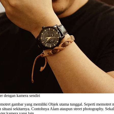
er dengan kamera sendiri
emotret gambar yang memiliki Objek utama tunggal. Seperti memotret m
ituasi sekitarnya. Contohnya Alam ataupun street photography. Sekali
ter kamera yang lain.