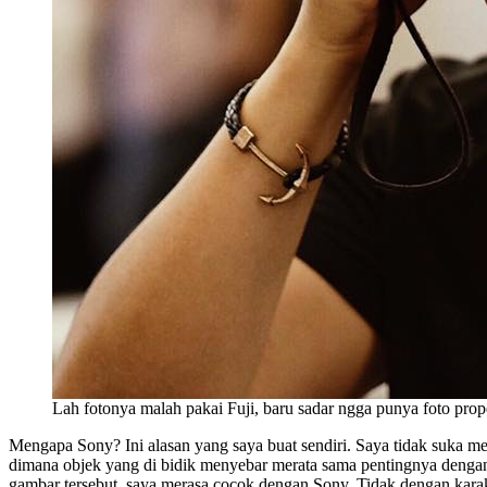
Lah fotonya malah pakai Fuji, baru sadar ngga punya foto prop
Mengapa Sony? Ini alasan yang saya buat sendiri. Saya tidak suka m
dimana objek yang di bidik menyebar merata sama pentingnya dengan s
gambar tersebut, saya merasa cocok dengan Sony. Tidak dengan karak