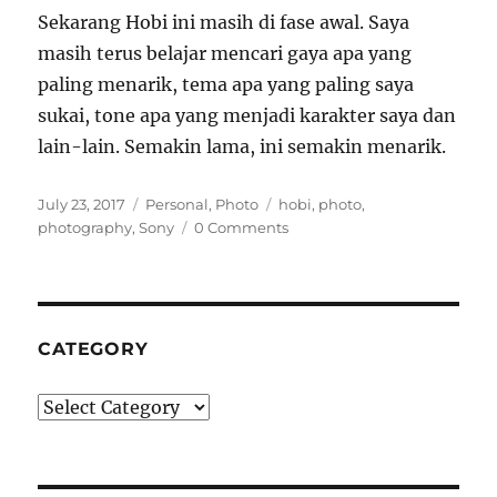
Sekarang Hobi ini masih di fase awal. Saya
masih terus belajar mencari gaya apa yang
paling menarik, tema apa yang paling saya
sukai, tone apa yang menjadi karakter saya dan
lain-lain. Semakin lama, ini semakin menarik.
Posted
Categories
Tags
July 23, 2017
Personal
,
Photo
hobi
,
photo
,
on
photography
,
Sony
0 Comments
CATEGORY
Category