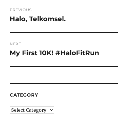
Post
PREVIOUS
navigation
Halo, Telkomsel.
Previous
post:
NEXT
My First 10K! #HaloFitRun
Next
post:
CATEGORY
Category