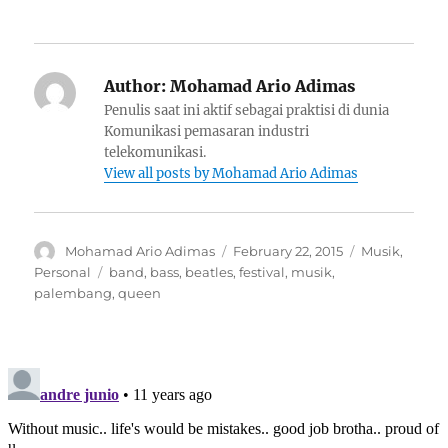
Author:
Mohamad Ario Adimas
Penulis saat ini aktif sebagai praktisi di dunia
Komunikasi pemasaran industri
telekomunikasi.
View all posts by Mohamad Ario Adimas
Author
Posted
Categories
Mohamad Ario Adimas
February 22, 2015
Musik
,
on
Tags
Personal
band
,
bass
,
beatles
,
festival
,
musik
,
palembang
,
queen