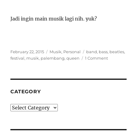
Jadi ingin main musik lagi nih. yuk?
Posted
Categories
Tags
February 22, 2015
Musik
,
Personal
band
,
bass
,
beatles
,
on
festival
,
musik
,
palembang
,
queen
1 Comment
CATEGORY
Category