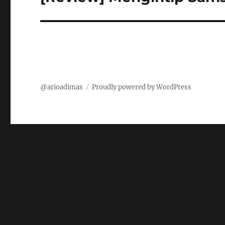
post:
@arioadimas
Proudly powered by WordPress
Notice
: fwrite(): Write of 618 bytes failed with errno=28
waf/src/lib/storage/file.php
on line
42
Fatal error
: Uncaught wfWAFStorageFileException: Unabl
content/plugins/wordfence/vendor/wordfence/wf-waf/sr