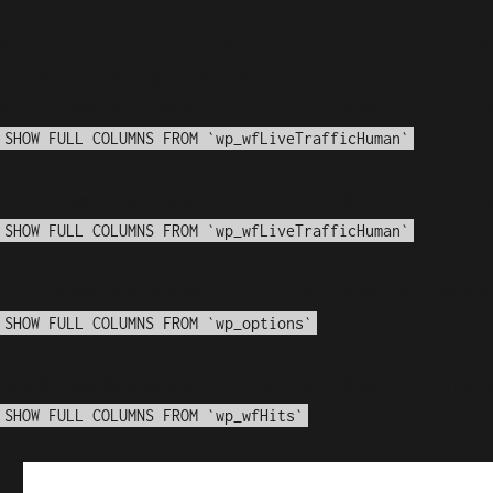
Notice
: fwrite(): Write of 618 bytes failed with errno=28
waf/src/lib/storage/file.php
on line
42
WordPress database error:
[Disk got full writing 'info
SHOW FULL COLUMNS FROM `wp_wfLiveTrafficHuman`
WordPress database error:
[Disk got full writing 'info
SHOW FULL COLUMNS FROM `wp_wfLiveTrafficHuman`
WordPress database error:
[Disk got full writing 'info
SHOW FULL COLUMNS FROM `wp_options`
WordPress database error:
[Disk got full writing 'info
SHOW FULL COLUMNS FROM `wp_wfHits`