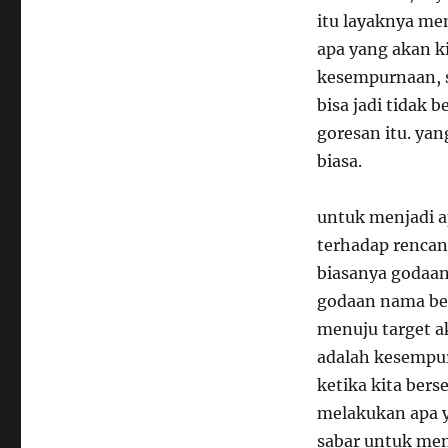
itu layaknya me
apa yang akan k
kesempurnaan, s
bisa jadi tidak 
goresan itu. ya
biasa.
untuk menjadi ap
terhadap rencan
biasanya godaan
godaan nama bes
menuju target a
adalah kesempur
ketika kita bers
melakukan apa ya
sabar untuk men