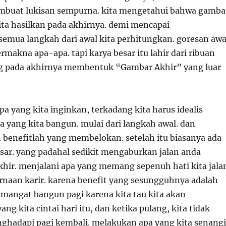
mbuat lukisan sempurna. kita mengetahui bahwa gamba
ita hasilkan pada akhirnya. demi mencapai
emua langkah dari awal kita perhitungkan. goresan awa
bermakna apa-apa. tapi karya besar itu lahir dari ribuan
ng pada akhirnya membentuk “Gambar Akhir” yang luar
a yang kita inginkan, terkadang kita harus idealis
a yang kita bangun. mulai dari langkah awal. dan
 benefitlah yang membelokan. setelah itu biasanya ada
ar. yang padahal sedikit mengaburkan jalan anda
khir. menjalani apa yang memang sepenuh hati kita jala
naan karir. karena benefit yang sesungguhnya adalah
emangat bangun pagi karena kita tau kita akan
ng kita cintai hari itu, dan ketika pulang, kita tidak
ghadapi pagi kembali. melakukan apa yang kita senangi