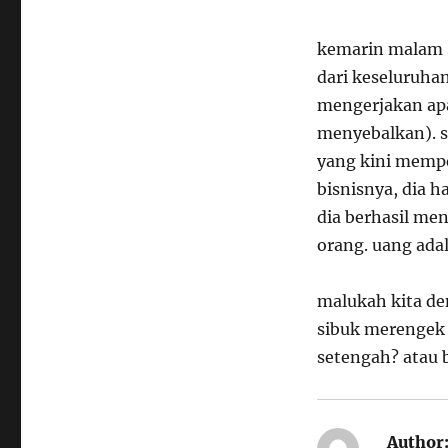
kemarin malam s
dari keseluruhan
mengerjakan apa
menyebalkan). s
yang kini mempe
bisnisnya, dia 
dia berhasil me
orang. uang ada
malukah kita de
sibuk merengek 
setengah? atau 
Author