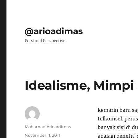
@arioadimas
Personal Perspective
Idealisme, Mimpi
kemarin baru sa
telkomsel. peru
Author
Mohamad Ario Adimas
banyak sisi di d
Posted
November 11, 2011
apalagi benefit