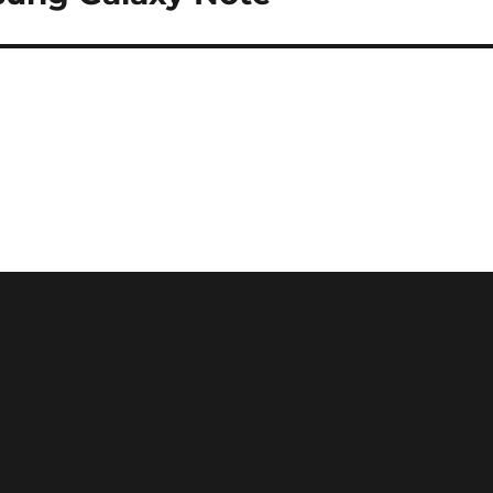
 No space left on device in
/var/www/arioadimas.com/wp
e to verify temporary file contents for atomic writing
c/lib/storage/file.php:51 Stack trace: #0 /var/www/ar