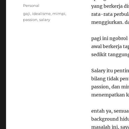
on
Categories
Personal
yang berkerja di
Tags
gaji
,
idealisme
,
mimpi
,
rata-rata perbu
passion
,
salary
menggiurkan. d
pagi ini ngobrol
awal berkerja t
sedikit tanggung
Salary itu penti
bilang tidak pen
passion, dan mi
menempatkan ke
entah ya, semua 
background hidu
masalah ini, say