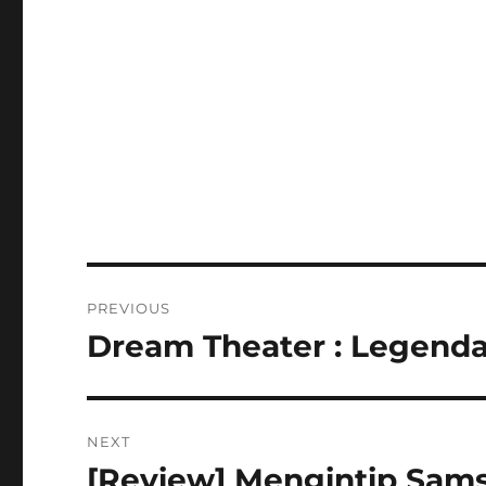
Post
PREVIOUS
navigation
Dream Theater : Legenda
Previous
post:
NEXT
[Review] Mengintip Sam
Next