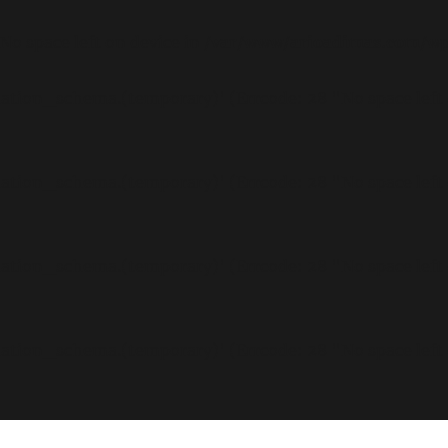
 No space left on device in
/var/www/arioadimas.com/wp
rmation_schema.(temporary)' (Errcode: 28 "No space left
rmation_schema.(temporary)' (Errcode: 28 "No space left
rmation_schema.(temporary)' (Errcode: 28 "No space left
rmation_schema.(temporary)' (Errcode: 28 "No space left