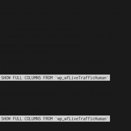
Notice
: fwrite(): Write of 618 bytes failed with errno=28
No space left on device in
/var/www/arioadimas.com/wp-
content/plugins/wordfence/vendor/wordfence/wf-
waf/src/lib/storage/file.php
on line
42
WordPress database error:
[Disk got full writing
'information_schema.(temporary)' (Errcode: 28 "No
space left on device")]
SHOW FULL COLUMNS FROM `wp_wfLiveTrafficHuman`
WordPress database error:
[Disk got full writing
'information_schema.(temporary)' (Errcode: 28 "No
space left on device")]
SHOW FULL COLUMNS FROM `wp_wfLiveTrafficHuman`