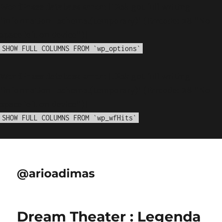
WordPress database error:
[Disk got full writing
'information_schema.(temporary)' (Errcode: 28 "No
space left on device")]
SHOW FULL COLUMNS FROM `wp_options`
WordPress database error:
[Disk got full writing
'information_schema.(temporary)' (Errcode: 28 "No
space left on device")]
SHOW FULL COLUMNS FROM `wp_wfHits`
@arioadimas
Dream Theater : Legenda