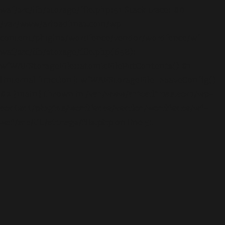
waf/src/lib/storage/file.php:51 Stack trace: #0
/var/www/arioadimas.com/wp-
content/plugins/wordfence/vendor/wordfence/wf-
waf/src/lib/storage/file.php(658):
wfWAFStorageFile::atomicFilePutContents() #1
[internal function]: wfWAFStorageFile->saveConfig()
#2 {main} thrown in
/var/www/arioadimas.com/wp-
content/plugins/wordfence/vendor/wordfence/wf-
waf/src/lib/storage/file.php
on line
51