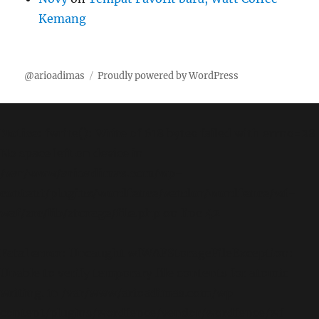
Kemang
@arioadimas
Proudly powered by WordPress
Notice
: fwrite(): Write of 618 bytes failed with errno=28
No space left on device in
/var/www/arioadimas.com/wp-
content/plugins/wordfence/vendor/wordfence/wf-
waf/src/lib/storage/file.php
on line
42
Fatal error
: Uncaught wfWAFStorageFileException:
Unable to verify temporary file contents for atomic
writing. in /var/www/arioadimas.com/wp-
content/plugins/wordfence/vendor/wordfence/wf-