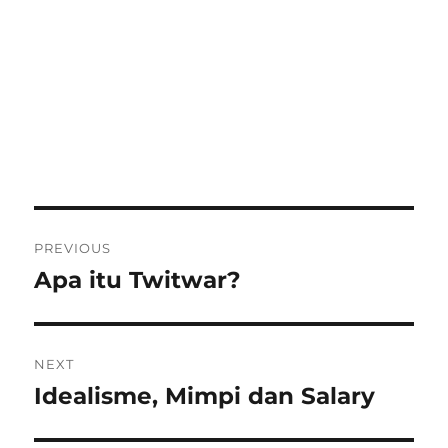
Post
PREVIOUS
navigation
Apa itu Twitwar?
Previous
post:
NEXT
Idealisme, Mimpi dan Salary
Next
post: