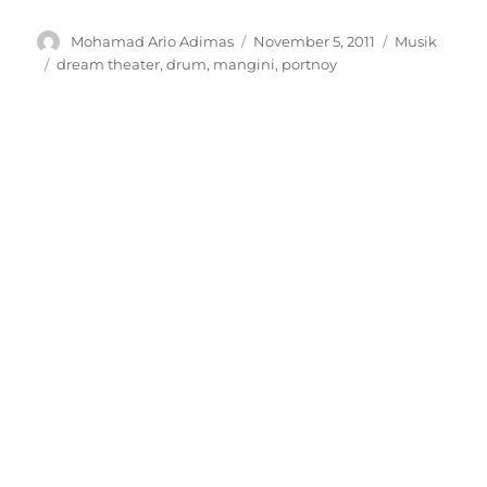
Author
Posted
Categories
Mohamad Ario Adimas
November 5, 2011
Musik
on
Tags
dream theater
,
drum
,
mangini
,
portnoy