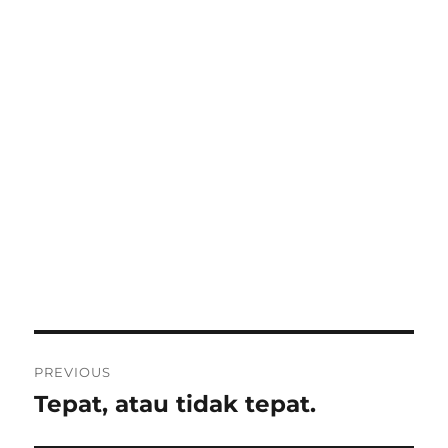
Post
PREVIOUS
navigation
Tepat, atau tidak tepat.
Previous
post: