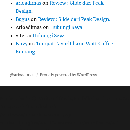
arioadimas
on
Review : Slide dari Peak
Design.
Bagus
on
Review : Slide dari Peak Design.
Arioadimas
on
Hubungi Saya
vita
on
Hubungi Saya
Novy
on
Tempat Favorit baru, Watt Coffee
Kemang
@arioadimas
Proudly powered by WordPress
Notice
: fwrite(): Write of 618 bytes failed with errno=28
No space left on device in
/var/www/arioadimas.com/wp-
content/plugins/wordfence/vendor/wordfence/wf-