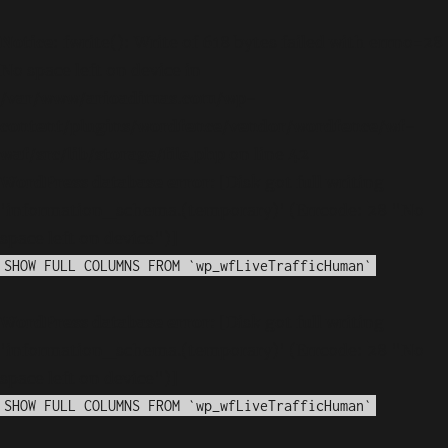
Notice
: fwrite(): Write of 618 bytes failed with errno=28
No space left on device in
/var/www/arioadimas.com/wp-
content/plugins/wordfence/vendor/wordfence/wf-
waf/src/lib/storage/file.php
on line
42
WordPress database error:
[Disk got full writing
'information_schema.(temporary)' (Errcode: 28 "No
space left on device")]
SHOW FULL COLUMNS FROM `wp_wfLiveTrafficHuman`
WordPress database error:
[Disk got full writing
'information_schema.(temporary)' (Errcode: 28 "No
space left on device")]
SHOW FULL COLUMNS FROM `wp_wfLiveTrafficHuman`