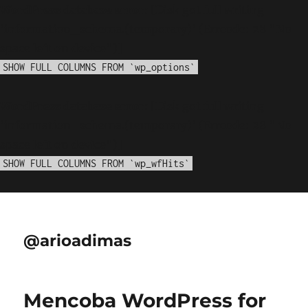
WordPress database error:
[Disk got full writing
'information_schema.(temporary)' (Errcode: 28 "No
space left on device")]
SHOW FULL COLUMNS FROM `wp_options`
WordPress database error:
[Disk got full writing
'information_schema.(temporary)' (Errcode: 28 "No
space left on device")]
SHOW FULL COLUMNS FROM `wp_wfHits`
@arioadimas
Mencoba WordPress for