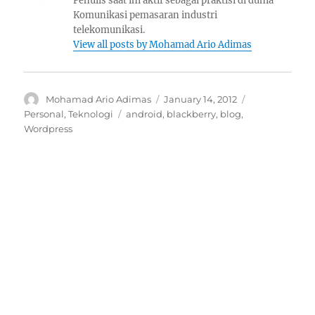
Penulis saat ini aktif sebagai praktisi di dunia
Komunikasi pemasaran industri
telekomunikasi.
View all posts by Mohamad Ario Adimas
Author
Posted
Categories
Mohamad Ario Adimas
January 14, 2012
on
Tags
Personal
,
Teknologi
android
,
blackberry
,
blog
,
Wordpress