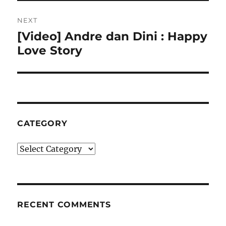
NEXT
[Video] Andre dan Dini : Happy
Next
Love Story
post:
CATEGORY
Category
RECENT COMMENTS