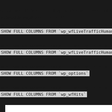
Notice
: fwrite(): Write of 618 bytes failed with errno=28 
waf/src/lib/storage/file.php
42
on line
WordPress database error:
[Disk got full writing 'informat
SHOW FULL COLUMNS FROM `wp_wfLiveTrafficHuma
WordPress database error:
[Disk got full writing 'informat
SHOW FULL COLUMNS FROM `wp_wfLiveTrafficHuma
WordPress database error:
[Disk got full writing 'informat
SHOW FULL COLUMNS FROM `wp_options`
WordPress database error:
[Disk got full writing 'informat
SHOW FULL COLUMNS FROM `wp_wfHits`