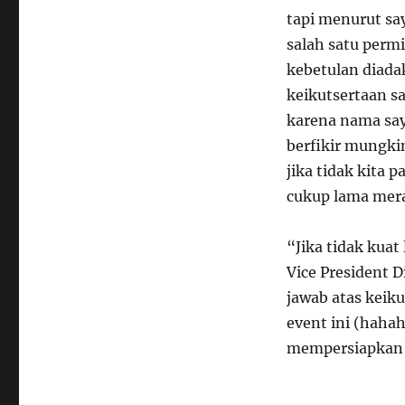
tapi menurut say
salah satu permi
kebetulan diada
keikutsertaan sa
karena nama saya
berfikir mungki
jika tidak kita
cukup lama mera
“Jika tidak kuat
Vice President 
jawab atas keik
event ini (hahah
mempersiapkan W