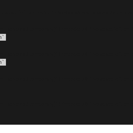
/var/www/arioadimas.com/wp-content
No space left on device in
ion_schema.(temporary)' (Errcode: 28 "No space left on 
n`
ion_schema.(temporary)' (Errcode: 28 "No space left on 
n`
ion_schema.(temporary)' (Errcode: 28 "No space left on 
ion_schema.(temporary)' (Errcode: 28 "No space left on 