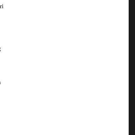
ri
g
n