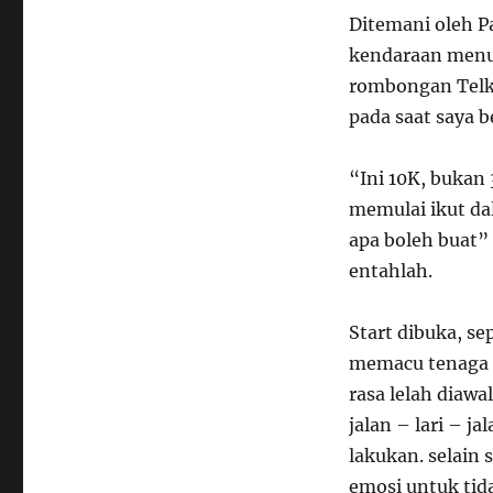
Ditemani oleh P
kendaraan menu
rombongan Telko
pada saat saya b
“Ini 10K, bukan
memulai ikut dal
apa boleh buat” 
entahlah.
Start dibuka, se
memacu tenaga di
rasa lelah diawa
jalan – lari – j
lakukan. selain 
emosi untuk ti