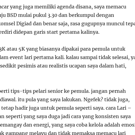
acar yang juga memiliki agenda disana, saya memacu
ju BSD mulai pukul 3.30 dan berkumpul dengan
msel Digiad dan benar saja, rasa gugupnya muncul tep
erdiri didepan garis start pertama kalinya.
 3K atau 5K yang biasanya dipakai para pemula untuk
am event lari pertama kali. kalau sampai tidak selesai, y
sedikit pesimis atau realistis ucapan saya dalam hati,
perti tips-tips pelari senior ke pemula. jangan pernah
awal. itu pula yang saya lakukan. Ngefek? tidak juga,
l tetap hadir juga untuk pemula seperti saya. cara Lari –
alan seperti yang saya duga jadi cara yang konsisten saya
semangay dan energi, yang saya coba kelola adalah emosi
dak gampang melayu dan tidak memaksa memacu lari