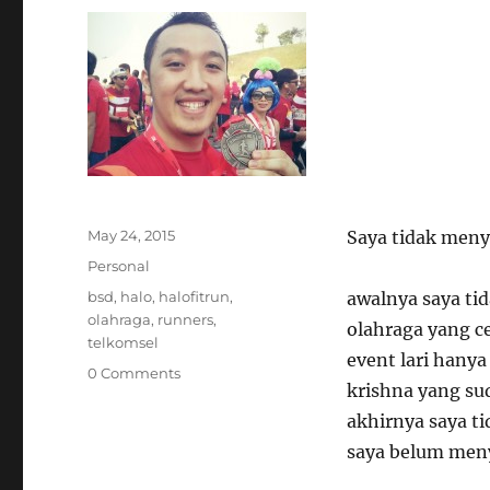
Posted
May 24, 2015
Saya tidak men
on
Categories
Personal
Tags
bsd
,
halo
,
halofitrun
,
awalnya saya tid
olahraga
,
runners
,
olahraga yang 
telkomsel
event lari hany
0 Comments
krishna yang s
akhirnya saya ti
saya belum meny