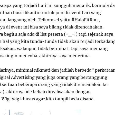
a apa yang terjadi hari ini sungguh menarik. bermula da
ntaan boss dikantor untuk join di event Lari yang
kan langsung oleh Telkomsel yaitu #HaloFitRun ,
ya di event ini bisa saya bilang tidak direncanakan.
 begitu saja ada di list peserta (-_-!) tapi sejenak saya
n hal yang kita tunda-tunda tidak akan terjadi terkadan
 paksakan. walaupun tidak berminat, tapi saya memang
sa ingin mencoba. akhirnya saya menerima.
 larinya, minimal nikmati dan jadilah berbeda” perkataa
Digital Advertising yang juga orang yang bertanggung
utsertaan beberapa orang yang tidak direncanakan ke
a). akhirnya ide beliau direalisasikan dengan
ig-wig khusus agar kita tampil beda disana.