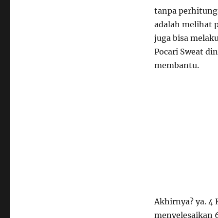
tanpa perhitun
adalah melihat p
juga bisa melak
Pocari Sweat din
membantu.
Akhirnya? ya. 4 
menyelesaikan 6 