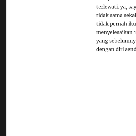
terlewati. ya, s
tidak sama seka
tidak pernah iku
menyelesaikan 10
yang sebelumnya
dengan diri sendi