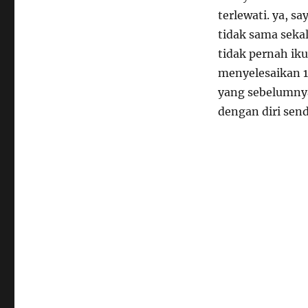
terlewati. ya, s
tidak sama seka
tidak pernah iku
menyelesaikan 10
yang sebelumnya
dengan diri sendi