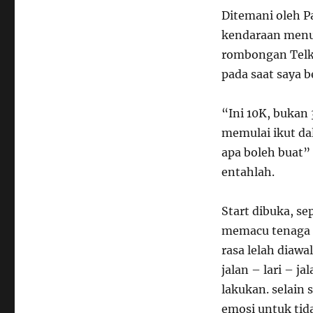
Ditemani oleh P
kendaraan menu
rombongan Telko
pada saat saya b
“Ini 10K, bukan
memulai ikut dal
apa boleh buat” 
entahlah.
Start dibuka, se
memacu tenaga di
rasa lelah diawa
jalan – lari – j
lakukan. selain 
emosi untuk ti