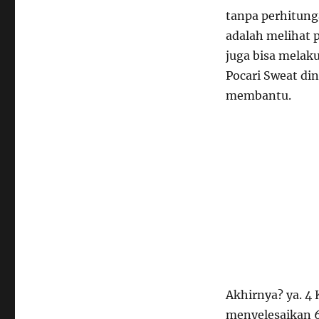
tanpa perhitun
adalah melihat p
juga bisa melak
Pocari Sweat din
membantu.
Akhirnya? ya. 4 
menyelesaikan 6 