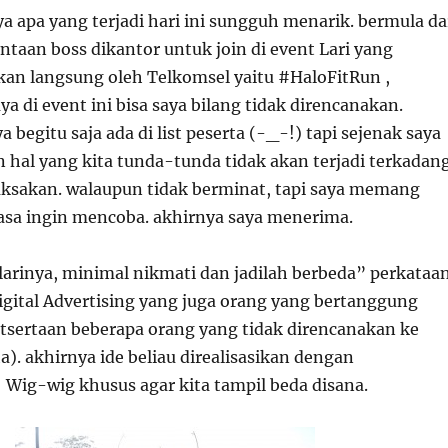
a apa yang terjadi hari ini sungguh menarik. bermula da
ntaan boss dikantor untuk join di event Lari yang
kan langsung oleh Telkomsel yaitu #HaloFitRun ,
ya di event ini bisa saya bilang tidak direncanakan.
 begitu saja ada di list peserta (-_-!) tapi sejenak saya
n hal yang kita tunda-tunda tidak akan terjadi terkadan
 paksakan. walaupun tidak berminat, tapi saya memang
sa ingin mencoba. akhirnya saya menerima.
 larinya, minimal nikmati dan jadilah berbeda” perkataa
Digital Advertising yang juga orang yang bertanggung
utsertaan beberapa orang yang tidak direncanakan ke
a). akhirnya ide beliau direalisasikan dengan
ig-wig khusus agar kita tampil beda disana.