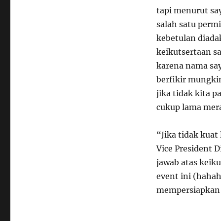
tapi menurut say
salah satu permi
kebetulan diada
keikutsertaan sa
karena nama saya
berfikir mungki
jika tidak kita
cukup lama mera
“Jika tidak kuat
Vice President 
jawab atas keik
event ini (hahah
mempersiapkan W