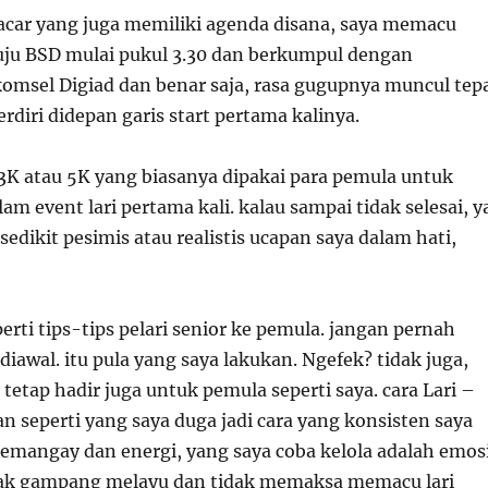
acar yang juga memiliki agenda disana, saya memacu
ju BSD mulai pukul 3.30 dan berkumpul dengan
msel Digiad dan benar saja, rasa gugupnya muncul tep
erdiri didepan garis start pertama kalinya.
 3K atau 5K yang biasanya dipakai para pemula untuk
am event lari pertama kali. kalau sampai tidak selesai, y
sedikit pesimis atau realistis ucapan saya dalam hati,
perti tips-tips pelari senior ke pemula. jangan pernah
awal. itu pula yang saya lakukan. Ngefek? tidak juga,
l tetap hadir juga untuk pemula seperti saya. cara Lari –
alan seperti yang saya duga jadi cara yang konsisten saya
semangay dan energi, yang saya coba kelola adalah emosi
dak gampang melayu dan tidak memaksa memacu lari