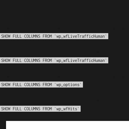
Notice
: fwrite(): Write of 618 bytes failed with errno=28
waf/src/lib/storage/file.php
on line
42
WordPress database error:
[Disk got full writing 'info
SHOW FULL COLUMNS FROM `wp_wfLiveTrafficHuman`
WordPress database error:
[Disk got full writing 'info
SHOW FULL COLUMNS FROM `wp_wfLiveTrafficHuman`
WordPress database error:
[Disk got full writing 'info
SHOW FULL COLUMNS FROM `wp_options`
WordPress database error:
[Disk got full writing 'info
SHOW FULL COLUMNS FROM `wp_wfHits`