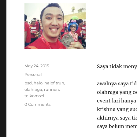
Posted
May 24, 2015
Saya tidak men
on
Categories
Personal
Tags
bsd
,
halo
,
halofitrun
,
awalnya saya tid
olahraga
,
runners
,
olahraga yang 
telkomsel
event lari hany
0 Comments
krishna yang s
akhirnya saya ti
saya belum meny