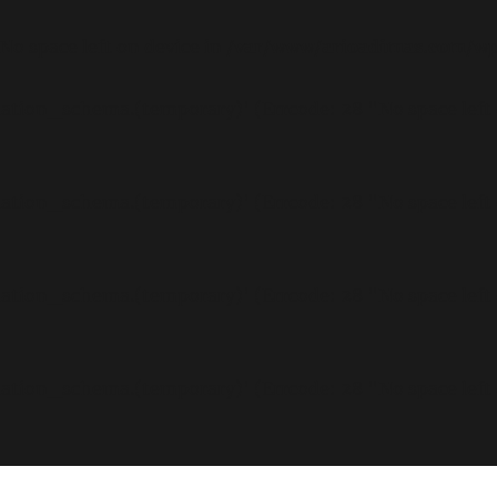
 No space left on device in
/var/www/arioadimas.com/wp
rmation_schema.(temporary)' (Errcode: 28 "No space left
rmation_schema.(temporary)' (Errcode: 28 "No space left
rmation_schema.(temporary)' (Errcode: 28 "No space left
rmation_schema.(temporary)' (Errcode: 28 "No space left