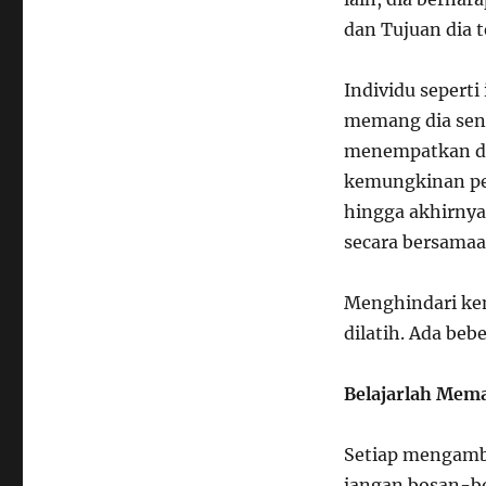
dan Tujuan dia 
Individu seperti
memang dia send
menempatkan diri
kemungkinan pe
hingga akhirnya
secara bersamaa
Menghindari kem
dilatih. Ada beb
Belajarlah Mema
Setiap mengambi
jangan bosan-bo