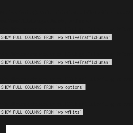
Notice
: fwrite(): Write of 618 bytes failed with errno=28
waf/src/lib/storage/file.php
on line
42
WordPress database error:
[Disk got full writing 'info
SHOW FULL COLUMNS FROM `wp_wfLiveTrafficHuman`
WordPress database error:
[Disk got full writing 'info
SHOW FULL COLUMNS FROM `wp_wfLiveTrafficHuman`
WordPress database error:
[Disk got full writing 'info
SHOW FULL COLUMNS FROM `wp_options`
WordPress database error:
[Disk got full writing 'info
SHOW FULL COLUMNS FROM `wp_wfHits`