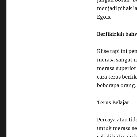
menjadi pihak l
Egois.
Berfikirlah bah
Klise tapi ini p
merasa sangat ma
merasa superior 
cara terus berfi
beberapa orang.
Terus Belajar
Percaya atau tid
untuk merasa se
sekali hal yang