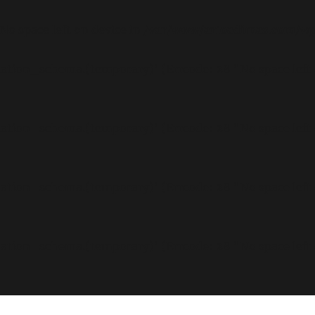
 No space left on device in
/var/www/arioadimas.com/wp
rmation_schema.(temporary)' (Errcode: 28 "No space left
rmation_schema.(temporary)' (Errcode: 28 "No space left
rmation_schema.(temporary)' (Errcode: 28 "No space left
rmation_schema.(temporary)' (Errcode: 28 "No space left