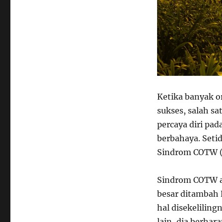
Ketika banyak o
sukses, salah sa
percaya diri pa
berbahaya. Seti
Sindrom COTW (C
Sindrom COTW ad
besar ditambah 
hal disekelilin
lain, dia berha