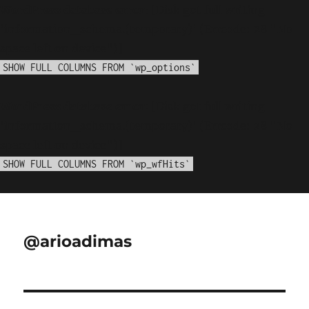
WordPress database error:
[Disk got full writing
'information_schema.(temporary)' (Errcode: 28 "No
space left on device")]
SHOW FULL COLUMNS FROM `wp_options`
WordPress database error:
[Disk got full writing
'information_schema.(temporary)' (Errcode: 28 "No
space left on device")]
SHOW FULL COLUMNS FROM `wp_wfHits`
@arioadimas