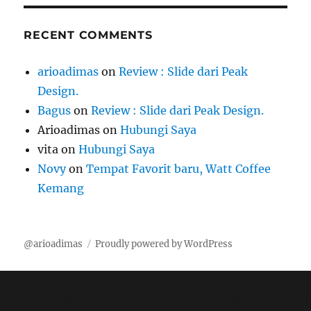
RECENT COMMENTS
arioadimas
on
Review : Slide dari Peak
Design.
Bagus
on
Review : Slide dari Peak Design.
Arioadimas
on
Hubungi Saya
vita
on
Hubungi Saya
Novy
on
Tempat Favorit baru, Watt Coffee
Kemang
@arioadimas
Proudly powered by WordPress
Notice
: fwrite(): Write of 618 bytes failed with errno=28