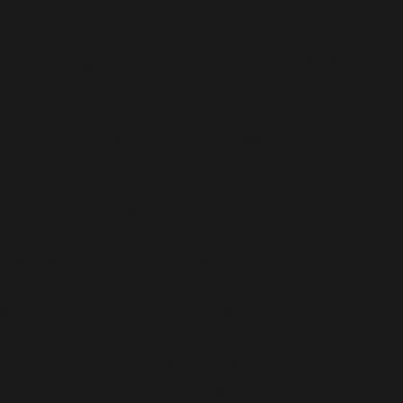
No space left on device in
/var/www/arioadimas.com/wp-
content/plugins/wordfence/vendor/wordfence/wf-
waf/src/lib/storage/file.php
on line
42
Fatal error
: Uncaught wfWAFStorageFileException:
Unable to verify temporary file contents for atomic
writing. in /var/www/arioadimas.com/wp-
content/plugins/wordfence/vendor/wordfence/wf-
waf/src/lib/storage/file.php:51 Stack trace: #0
/var/www/arioadimas.com/wp-
content/plugins/wordfence/vendor/wordfence/wf-
waf/src/lib/storage/file.php(658):
wfWAFStorageFile::atomicFilePutContents() #1
[internal function]: wfWAFStorageFile->saveConfig()
#2 {main} thrown in
/var/www/arioadimas.com/wp-