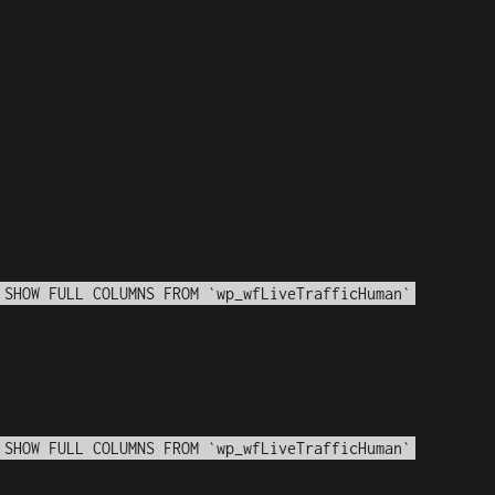
Notice
: fwrite(): Write of 618 bytes failed with errno=28
No space left on device in
/var/www/arioadimas.com/wp-
content/plugins/wordfence/vendor/wordfence/wf-
waf/src/lib/storage/file.php
on line
42
WordPress database error:
[Disk got full writing
'information_schema.(temporary)' (Errcode: 28 "No
space left on device")]
SHOW FULL COLUMNS FROM `wp_wfLiveTrafficHuman`
WordPress database error:
[Disk got full writing
'information_schema.(temporary)' (Errcode: 28 "No
space left on device")]
SHOW FULL COLUMNS FROM `wp_wfLiveTrafficHuman`