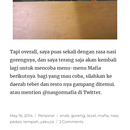
Tapi overall, saya puas sekali dengan rasa nasi
gorengnya, dan saya terang saja akan kembali
lagi untuk mencoba menu-menu Mafia
berikutnya. bagi yang mau coba, silahkan ke
daerah tebet dan resto nya gampang ditemui.
atau mention @nasgormafia di Twitter.
Posted
Categories
Tags
May 16, 2014
Personal
enak
,
goreng
,
lezat
,
mafia
,
nasi
,
on
pedas
,
rempah
,
yakuza
2 Comments