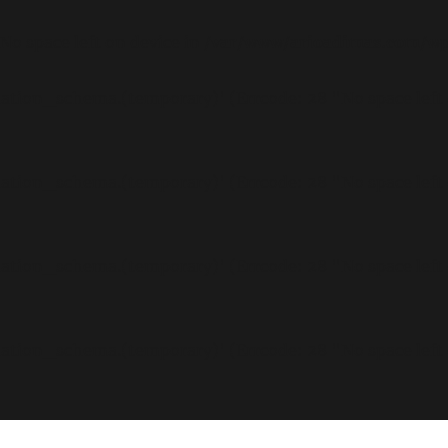
 No space left on device in
/var/www/arioadimas.com/wp
rmation_schema.(temporary)' (Errcode: 28 "No space left
rmation_schema.(temporary)' (Errcode: 28 "No space left
rmation_schema.(temporary)' (Errcode: 28 "No space left
rmation_schema.(temporary)' (Errcode: 28 "No space left