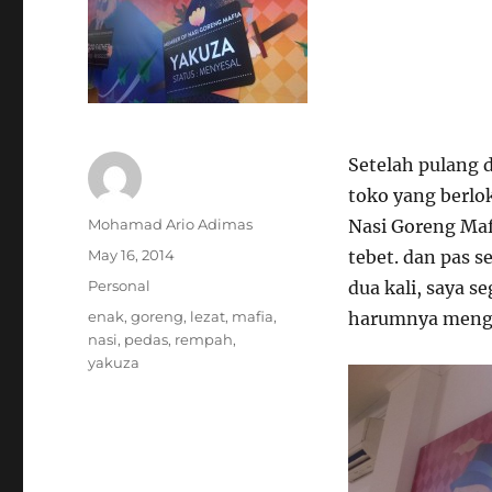
Setelah pulang d
toko yang berlok
Author
Mohamad Ario Adimas
Nasi Goreng Maf
Posted
May 16, 2014
tebet. dan pas se
on
Categories
Personal
dua kali, saya 
Tags
enak
,
goreng
,
lezat
,
mafia
,
harumnya mengg
nasi
,
pedas
,
rempah
,
yakuza