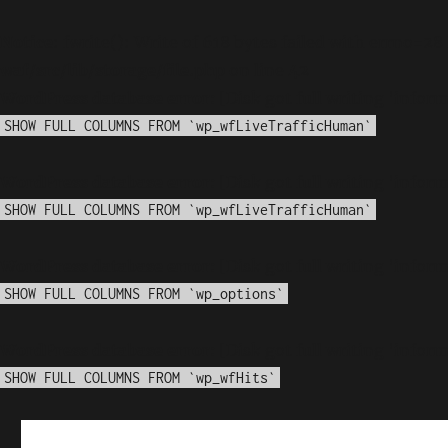
Notice
: fwrite(): Write of 618 bytes failed with errno=28
waf/src/lib/storage/file.php
on line
42
WordPress database error:
[Disk got full writing 'info
SHOW FULL COLUMNS FROM `wp_wfLiveTrafficHuman`
WordPress database error:
[Disk got full writing 'info
SHOW FULL COLUMNS FROM `wp_wfLiveTrafficHuman`
WordPress database error:
[Disk got full writing 'info
SHOW FULL COLUMNS FROM `wp_options`
WordPress database error:
[Disk got full writing 'info
SHOW FULL COLUMNS FROM `wp_wfHits`