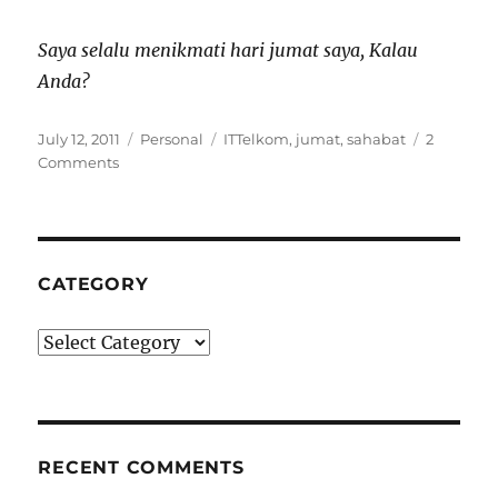
Saya selalu menikmati hari jumat saya, Kalau
Anda?
Posted
Categories
Tags
July 12, 2011
Personal
ITTelkom
,
jumat
,
sahabat
2
on
Comments
CATEGORY
Category
RECENT COMMENTS