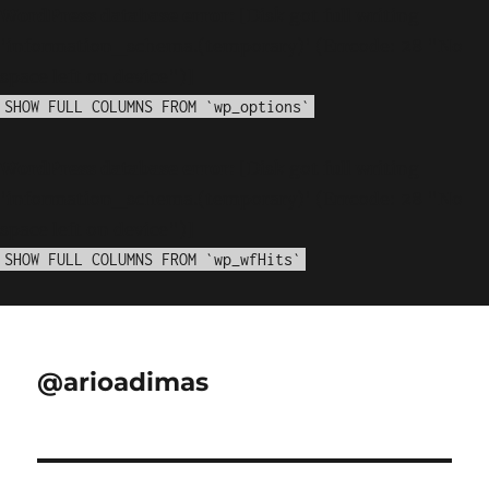
WordPress database error:
[Disk got full writing
'information_schema.(temporary)' (Errcode: 28 "No
space left on device")]
SHOW FULL COLUMNS FROM `wp_options`
WordPress database error:
[Disk got full writing
'information_schema.(temporary)' (Errcode: 28 "No
space left on device")]
SHOW FULL COLUMNS FROM `wp_wfHits`
@arioadimas