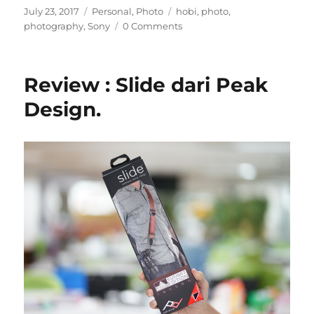
Posted
Categories
Tags
July 23, 2017
Personal
,
Photo
hobi
,
photo
,
on
photography
,
Sony
0 Comments
Review : Slide dari Peak
Design.