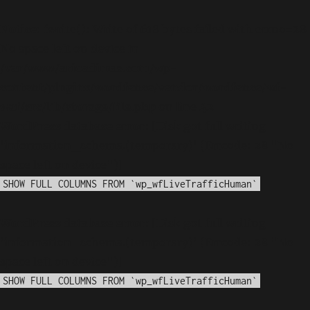
Notice
: fwrite(): Write of 618 bytes failed with errno=28
No space left on device in
/var/www/arioadimas.com/wp-
content/plugins/wordfence/vendor/wordfence/wf-
waf/src/lib/storage/file.php
on line
42
WordPress database error:
[Disk got full writing
'information_schema.(temporary)' (Errcode: 28 "No
space left on device")]
SHOW FULL COLUMNS FROM `wp_wfLiveTrafficHuman`
WordPress database error:
[Disk got full writing
'information_schema.(temporary)' (Errcode: 28 "No
space left on device")]
SHOW FULL COLUMNS FROM `wp_wfLiveTrafficHuman`