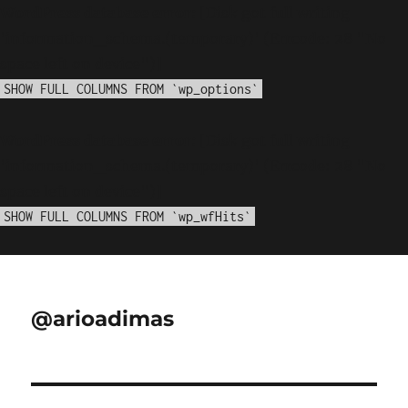
WordPress database error:
[Disk got full writing
'information_schema.(temporary)' (Errcode: 28 "No
space left on device")]
SHOW FULL COLUMNS FROM `wp_options`
WordPress database error:
[Disk got full writing
'information_schema.(temporary)' (Errcode: 28 "No
space left on device")]
SHOW FULL COLUMNS FROM `wp_wfHits`
@arioadimas