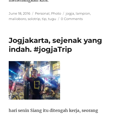
menenangkan kita.
Posted
Categories
Tags
June 18, 2016
Personal
,
Photo
jogja
,
lampion
,
on
malioboro
,
solotrip
,
tip
,
tugu
0 Comments
Jogjakarta, sejenak yang
indah. #jogjaTrip
hari senin Siang itu ditengah kerja, seorang