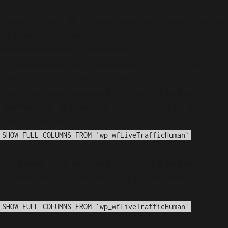
Notice
: fwrite(): Write of 618 bytes failed with errno=28
No space left on device in
/var/www/arioadimas.com/wp-
content/plugins/wordfence/vendor/wordfence/wf-
waf/src/lib/storage/file.php
on line
42
WordPress database error:
[Disk got full writing
'information_schema.(temporary)' (Errcode: 28 "No
space left on device")]
SHOW FULL COLUMNS FROM `wp_wfLiveTrafficHuman`
WordPress database error:
[Disk got full writing
'information_schema.(temporary)' (Errcode: 28 "No
space left on device")]
SHOW FULL COLUMNS FROM `wp_wfLiveTrafficHuman`