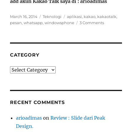
add akun Kakao Talk saya di : arioadimas
Posted
Categories
Tags
March 16, 2014
Teknologi
aplikasi
,
kakao
,
kakaotalk
,
on
pesan
,
whatsapp
,
windowsphone
3 Comments
CATEGORY
Category
RECENT COMMENTS
arioadimas
on
Review : Slide dari Peak
Design.