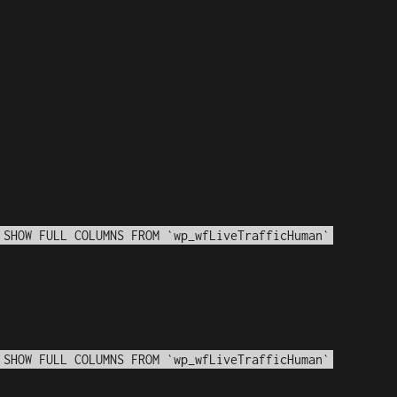
Notice
: fwrite(): Write of 618 bytes failed with errno=28
No space left on device in
/var/www/arioadimas.com/wp-
content/plugins/wordfence/vendor/wordfence/wf-
waf/src/lib/storage/file.php
on line
42
WordPress database error:
[Disk got full writing
'information_schema.(temporary)' (Errcode: 28 "No
space left on device")]
SHOW FULL COLUMNS FROM `wp_wfLiveTrafficHuman`
WordPress database error:
[Disk got full writing
'information_schema.(temporary)' (Errcode: 28 "No
space left on device")]
SHOW FULL COLUMNS FROM `wp_wfLiveTrafficHuman`