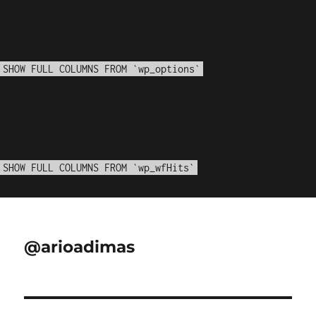
WordPress database error:
[Disk got full writing
'information_schema.(temporary)' (Errcode: 28 "No
space left on device")]
SHOW FULL COLUMNS FROM `wp_options`
WordPress database error:
[Disk got full writing
'information_schema.(temporary)' (Errcode: 28 "No
space left on device")]
SHOW FULL COLUMNS FROM `wp_wfHits`
@arioadimas