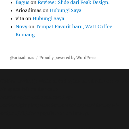
Bagus
on
Review : Slide dari Peak Design.
Arioadimas
on
Hubungi Saya
vita
on
Hubungi Saya
Novy
on
Tempat Favorit baru, Watt Coffee
Kemang
@arioadimas
Proudly powered by WordPress
Notice
: fwrite(): Write of 618 bytes failed with errno=28
No space left on device in
/var/www/arioadimas.com/wp-
content/plugins/wordfence/vendor/wordfence/wf-
waf/src/lib/storage/file.php
on line
42