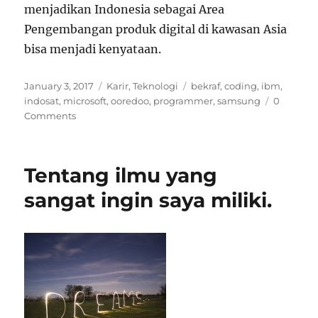
menjadikan Indonesia sebagai Area
Pengembangan produk digital di kawasan Asia
bisa menjadi kenyataan.
Posted
Categories
Tags
January 3, 2017
Karir
,
Teknologi
bekraf
,
coding
,
ibm
,
on
indosat
,
microsoft
,
ooredoo
,
programmer
,
samsung
0
Comments
Tentang ilmu yang
sangat ingin saya miliki.