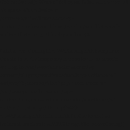
Notice
: fwrite(): Write of 618 bytes failed with errno=28
No space left on device in
/var/www/arioadimas.com/wp-
content/plugins/wordfence/vendor/wordfence/wf-
waf/src/lib/storage/file.php
on line
42
Fatal error
: Uncaught wfWAFStorageFileException:
Unable to verify temporary file contents for atomic
writing. in /var/www/arioadimas.com/wp-
content/plugins/wordfence/vendor/wordfence/wf-
waf/src/lib/storage/file.php:51 Stack trace: #0
/var/www/arioadimas.com/wp-
content/plugins/wordfence/vendor/wordfence/wf-
waf/src/lib/storage/file.php(658):
wfWAFStorageFile::atomicFilePutContents() #1
[internal function]: wfWAFStorageFile->saveConfig()