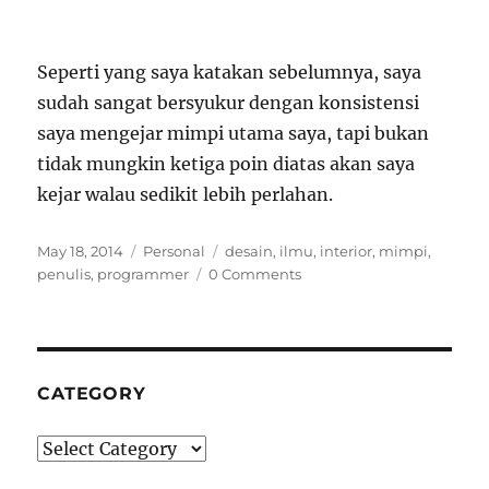
Seperti yang saya katakan sebelumnya, saya
sudah sangat bersyukur dengan konsistensi
saya mengejar mimpi utama saya, tapi bukan
tidak mungkin ketiga poin diatas akan saya
kejar walau sedikit lebih perlahan.
Posted
Categories
Tags
May 18, 2014
Personal
desain
,
ilmu
,
interior
,
mimpi
,
on
penulis
,
programmer
0 Comments
CATEGORY
Category