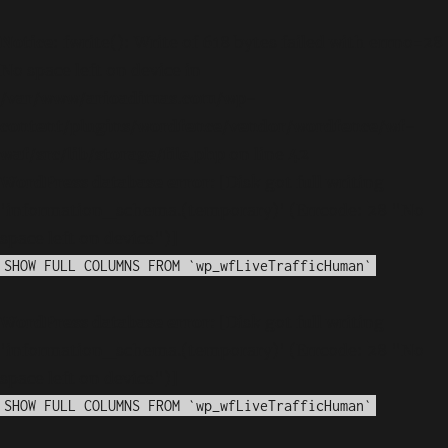
Notice
: fwrite(): Write of 618 bytes failed with errno=28
No space left on device in
/var/www/arioadimas.com/wp-
content/plugins/wordfence/vendor/wordfence/wf-
waf/src/lib/storage/file.php
on line
42
WordPress database error:
[Disk got full writing
'information_schema.(temporary)' (Errcode: 28 "No
space left on device")]
SHOW FULL COLUMNS FROM `wp_wfLiveTrafficHuman`
WordPress database error:
[Disk got full writing
'information_schema.(temporary)' (Errcode: 28 "No
space left on device")]
SHOW FULL COLUMNS FROM `wp_wfLiveTrafficHuman`