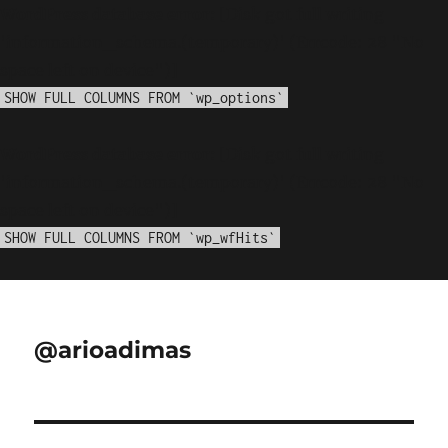
WordPress database error:
[Disk got full writing
'information_schema.(temporary)' (Errcode: 28 "No
space left on device")]
SHOW FULL COLUMNS FROM `wp_options`
WordPress database error:
[Disk got full writing
'information_schema.(temporary)' (Errcode: 28 "No
space left on device")]
SHOW FULL COLUMNS FROM `wp_wfHits`
@arioadimas