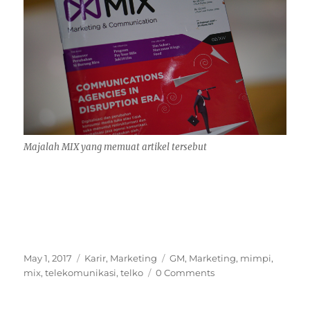
Majalah MIX yang memuat artikel tersebut
Posted
Categories
Tags
May 1, 2017
Karir
,
Marketing
GM
,
Marketing
,
mimpi
,
on
mix
,
telekomunikasi
,
telko
0 Comments