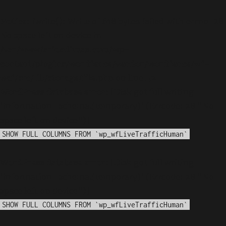
Notice
: fwrite(): Write of 618 bytes failed with errno=28
No space left on device in
/var/www/arioadimas.com/wp-
content/plugins/wordfence/vendor/wordfence/wf-
waf/src/lib/storage/file.php
on line
42
WordPress database error:
[Disk got full writing
'information_schema.(temporary)' (Errcode: 28 "No
space left on device")]
SHOW FULL COLUMNS FROM `wp_wfLiveTrafficHuman`
WordPress database error:
[Disk got full writing
'information_schema.(temporary)' (Errcode: 28 "No
space left on device")]
SHOW FULL COLUMNS FROM `wp_wfLiveTrafficHuman`