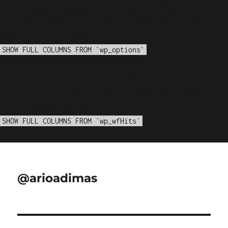
WordPress database error:
[Disk got full writing
'information_schema.(temporary)' (Errcode: 28 "No
space left on device")]
SHOW FULL COLUMNS FROM `wp_options`
WordPress database error:
[Disk got full writing
'information_schema.(temporary)' (Errcode: 28 "No
space left on device")]
SHOW FULL COLUMNS FROM `wp_wfHits`
@arioadimas