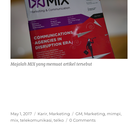
Majalah MIX yang memuat artikel tersebut
Posted
Categories
Tags
May 1, 2017
Karir
,
Marketing
GM
,
Marketing
,
mimpi
,
on
mix
,
telekomunikasi
,
telko
0 Comments