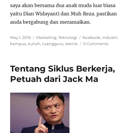
saya akan bersama dua anak muda luar biasa
yaitu Dian Widayanti dan Muh Reza. pastikan
anda bergabung dan meramaikan.
Posted
Categories
Tags
May 1, 2016
Marketing
,
Teknologi
facebook
,
industri
,
on
kampus
,
kuliah
,
ruangguru
,
teknik
0 Comments
Tentang Siklus Berkerja,
Petuah dari Jack Ma