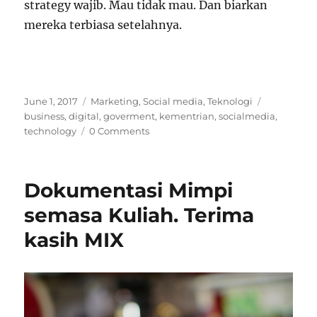
strategy wajib. Mau tidak mau. Dan biarkan
mereka terbiasa setelahnya.
Posted
Categories
Tags
June 1, 2017
Marketing
,
Social media
,
Teknologi
on
business
,
digital
,
goverment
,
kementrian
,
socialmedia
,
technology
0 Comments
Dokumentasi Mimpi
semasa Kuliah. Terima
kasih MIX