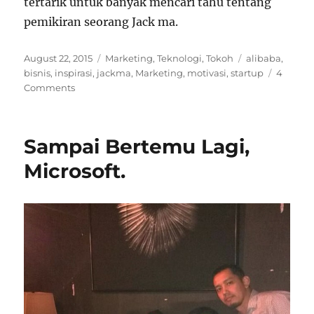
tertarik untuk banyak mencari tahu tentang
pemikiran seorang Jack ma.
Posted
Categories
Tags
August 22, 2015
Marketing
,
Teknologi
,
Tokoh
alibaba
,
on
bisnis
,
inspirasi
,
jackma
,
Marketing
,
motivasi
,
startup
4
Comments
Sampai Bertemu Lagi,
Microsoft.