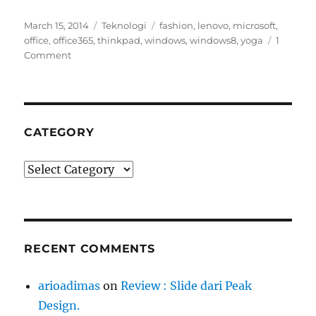
Posted
Categories
Tags
March 15, 2014
Teknologi
fashion
,
lenovo
,
microsoft
,
on
office
,
office365
,
thinkpad
,
windows
,
windows8
,
yoga
1
Comment
CATEGORY
Category
RECENT COMMENTS
arioadimas
on
Review : Slide dari Peak
Design.