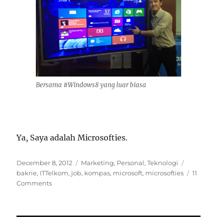
Bersama #Windows8 yang luar biasa
Ya, Saya adalah Microsofties.
Posted
Categories
Tags
December 8, 2012
Marketing
,
Personal
,
Teknologi
on
bakrie
,
ITTelkom
,
job
,
kompas
,
microsoft
,
microsofties
11
Comments