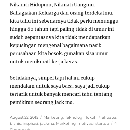
Nikamti Hidupmu, Nikmati Uangmu.
Bahagiakan Keluarga dan orang terdekatmu.
kita tahu ini sebenarnya tidak perlu menunggu
hingga 60 tahun tapi paling tidak di umur ini
sudah sepantasnya kita tidak mendapatkan
kepusingan mengenai bagaimana nasib
perusahaan kita besok. gunakan sisa umur
untuk menikmati kerja keras.
Setidaknya, simpel tapi hal ini cukup
mendalam untuk saya baca. saya jadi cukup
tertarik untuk banyak mencari tahu tentang
pemikiran seorang Jack ma.
Posted
Categories
Tags
August 22, 2015
Marketing
,
Teknologi
,
Tokoh
alibaba
,
on
bisnis
,
inspirasi
,
jackma
,
Marketing
,
motivasi
,
startup
4
Comments