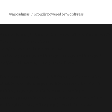
@arioadimas
Proudly powered by WordPress
Notice
: fwrite(): Write of 618 bytes failed with errno=28
No space left on device in
/var/www/arioadimas.com/wp-
content/plugins/wordfence/vendor/wordfence/wf-
waf/src/lib/storage/file.php
on line
42
Fatal error
: Uncaught wfWAFStorageFileException:
Unable to verify temporary file contents for atomic
writing. in /var/www/arioadimas.com/wp-
content/plugins/wordfence/vendor/wordfence/wf-
waf/src/lib/storage/file.php:51 Stack trace: #0
/var/www/arioadimas.com/wp-