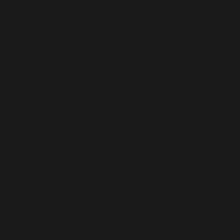
content/plugins/wordfence/vendor/wordfence/wf-
waf/src/lib/storage/file.php(658):
wfWAFStorageFile::atomicFilePutContents() #1
[internal function]: wfWAFStorageFile->saveConfig()
#2 {main} thrown in
/var/www/arioadimas.com/wp-
content/plugins/wordfence/vendor/wordfence/wf-
waf/src/lib/storage/file.php
on line
51