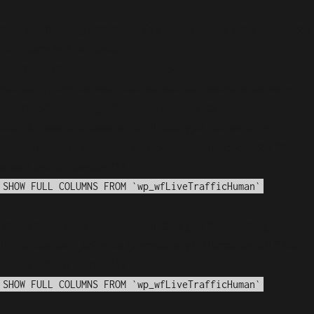
Notice
: fwrite(): Write of 618 bytes failed with errno=28
No space left on device in
/var/www/arioadimas.com/wp-
content/plugins/wordfence/vendor/wordfence/wf-
waf/src/lib/storage/file.php
on line
42
WordPress database error:
[Disk got full writing
'information_schema.(temporary)' (Errcode: 28 "No
space left on device")]
SHOW FULL COLUMNS FROM `wp_wfLiveTrafficHuman`
WordPress database error:
[Disk got full writing
'information_schema.(temporary)' (Errcode: 28 "No
space left on device")]
SHOW FULL COLUMNS FROM `wp_wfLiveTrafficHuman`