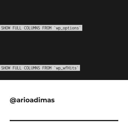
WordPress database error:
[Disk got full writing
'information_schema.(temporary)' (Errcode: 28 "No
space left on device")]
SHOW FULL COLUMNS FROM `wp_options`
WordPress database error:
[Disk got full writing
'information_schema.(temporary)' (Errcode: 28 "No
space left on device")]
SHOW FULL COLUMNS FROM `wp_wfHits`
@arioadimas