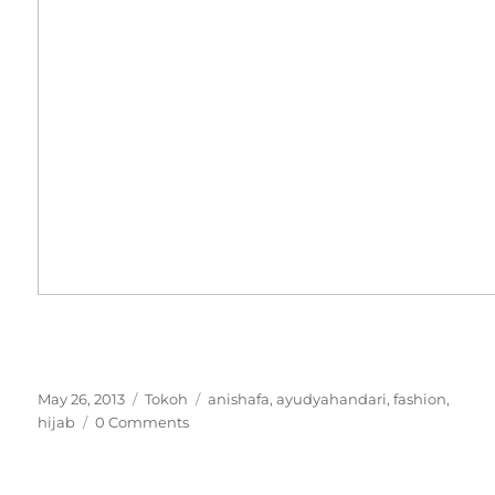
Posted
Categories
Tags
May 26, 2013
Tokoh
anishafa
,
ayudyahandari
,
fashion
,
on
hijab
0 Comments