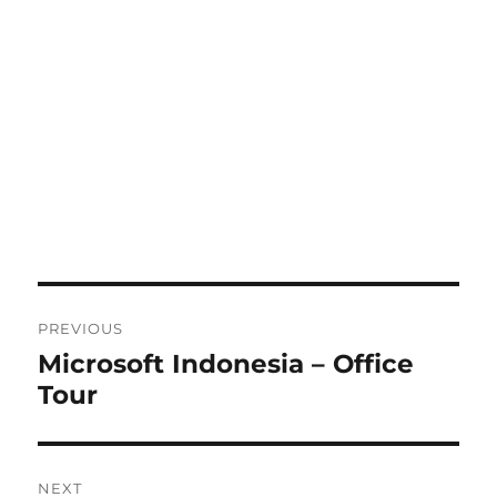
Post
PREVIOUS
navigation
Microsoft Indonesia – Office
Previous
Tour
post:
NEXT