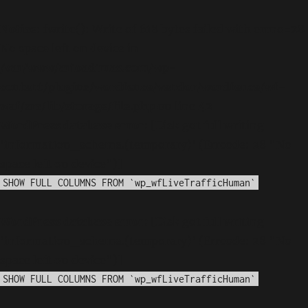
Notice
: fwrite(): Write of 618 bytes failed with errno=28
No space left on device in
/var/www/arioadimas.com/wp-
content/plugins/wordfence/vendor/wordfence/wf-
waf/src/lib/storage/file.php
on line
42
WordPress database error:
[Disk got full writing
'information_schema.(temporary)' (Errcode: 28 "No
space left on device")]
SHOW FULL COLUMNS FROM `wp_wfLiveTrafficHuman`
WordPress database error:
[Disk got full writing
'information_schema.(temporary)' (Errcode: 28 "No
space left on device")]
SHOW FULL COLUMNS FROM `wp_wfLiveTrafficHuman`