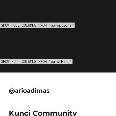
WordPress database error:
[Disk got full writing
'information_schema.(temporary)' (Errcode: 28 "No
space left on device")]
SHOW FULL COLUMNS FROM `wp_options`
WordPress database error:
[Disk got full writing
'information_schema.(temporary)' (Errcode: 28 "No
space left on device")]
SHOW FULL COLUMNS FROM `wp_wfHits`
@arioadimas
Kunci Community