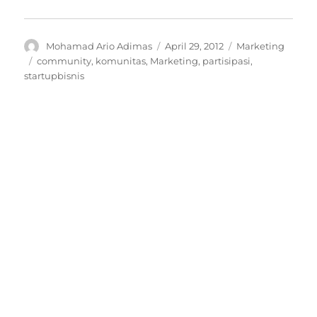
Author
Posted
Categories
Mohamad Ario Adimas
April 29, 2012
Marketing
on
Tags
community
,
komunitas
,
Marketing
,
partisipasi
,
startupbisnis