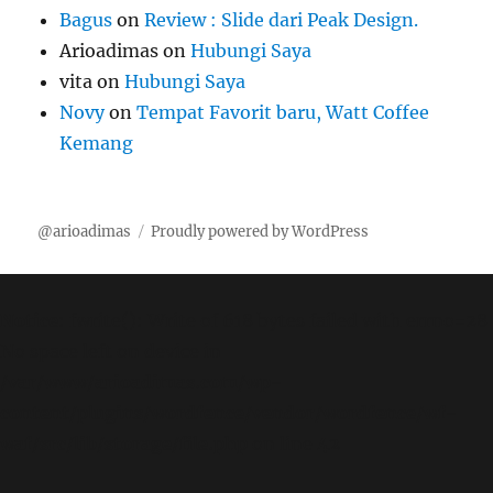
Bagus
on
Review : Slide dari Peak Design.
Arioadimas
on
Hubungi Saya
vita
on
Hubungi Saya
Novy
on
Tempat Favorit baru, Watt Coffee
Kemang
@arioadimas
Proudly powered by WordPress
Notice
: fwrite(): Write of 618 bytes failed with errno=28
No space left on device in
/var/www/arioadimas.com/wp-
content/plugins/wordfence/vendor/wordfence/wf-
waf/src/lib/storage/file.php
on line
42