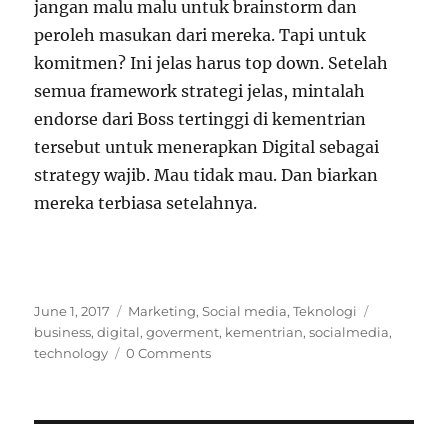
jangan malu malu untuk brainstorm dan
peroleh masukan dari mereka. Tapi untuk
komitmen? Ini jelas harus top down. Setelah
semua framework strategi jelas, mintalah
endorse dari Boss tertinggi di kementrian
tersebut untuk menerapkan Digital sebagai
strategy wajib. Mau tidak mau. Dan biarkan
mereka terbiasa setelahnya.
Posted
Categories
Tags
June 1, 2017
Marketing
,
Social media
,
Teknologi
on
business
,
digital
,
goverment
,
kementrian
,
socialmedia
,
technology
0 Comments