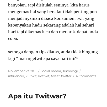
banyolan. tapi disitulah seninya. kita harus
mengemas hal yang bersifat tidak penting pun
menjadi nyaman dibaca konsumen. twit yang
kebanyakan hadir sekarang adalah hal sehari-
hari tapi dikemas lucu dan menarik. dapat anda
coba.
semoga dengan tips diatas, anda tidak bingung
lagi “mau ngetwit apa saya hari ini?”
Posted
Categories
Tags
November 27, 2011
Social media
,
Teknologi
on
influencer
,
kultwit
,
livetwit
,
tweet
,
twitter
4 Comments
Apa itu Twitwar?