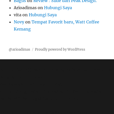
Bagus
on
Review : Slide dari Peak Design.
Arioadimas
on
Hubungi Saya
vita
on
Hubungi Saya
Novy
on
Tempat Favorit baru, Watt Coffee
Kemang
@arioadimas
Proudly powered by WordPress
Notice
: fwrite(): Write of 618 bytes failed with errno=28
No space left on device in
/var/www/arioadimas.com/wp-
content/plugins/wordfence/vendor/wordfence/wf-
waf/src/lib/storage/file.php
on line
42
Fatal error
: Uncaught wfWAFStorageFileException: