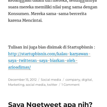
kebanggaan dalam diri mereka, sesungguhnya
suara mereka memiliki nilai yang sama dengan
Konsumen. Mereka sama-sama bercerita
karena Mencintai.
Tulisan ini juga bias disimak di Startupbisnis :
http://startupbisnis.com/kalau-karyawan-
saya-twitteran-saya-biarkan-oleh-
arioadimas/
Posted
Categories
Tags
December 15, 2012
Social media
company
,
digital
,
on
Marketing
,
social media
,
twitter
1 Comment
Saya Ngetweet apa nih?