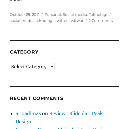
Posted
Categories
Tags
October 29, 2011
Personal
,
Social media
,
Teknologi
on
social media
,
teknologi
,
twitter
,
twitwar
2 Comments
CATEGORY
Category
RECENT COMMENTS
arioadimas
on
Review : Slide dari Peak
Design.