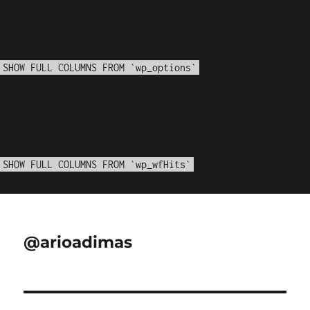
WordPress database error:
[Disk got full writing
'information_schema.(temporary)' (Errcode: 28 "No
space left on device")]
SHOW FULL COLUMNS FROM `wp_options`
WordPress database error:
[Disk got full writing
'information_schema.(temporary)' (Errcode: 28 "No
space left on device")]
SHOW FULL COLUMNS FROM `wp_wfHits`
@arioadimas