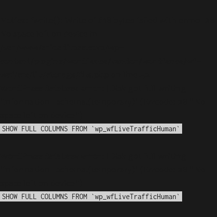
Notice
: fwrite(): Write of 618 bytes failed with errno=28
No space left on device in
/var/www/arioadimas.com/wp-
content/plugins/wordfence/vendor/wordfence/wf-
waf/src/lib/storage/file.php
on line
42
WordPress database error:
[Disk got full writing
'information_schema.(temporary)' (Errcode: 28 "No
space left on device")]
SHOW FULL COLUMNS FROM `wp_wfLiveTrafficHuman`
WordPress database error:
[Disk got full writing
'information_schema.(temporary)' (Errcode: 28 "No
space left on device")]
SHOW FULL COLUMNS FROM `wp_wfLiveTrafficHuman`